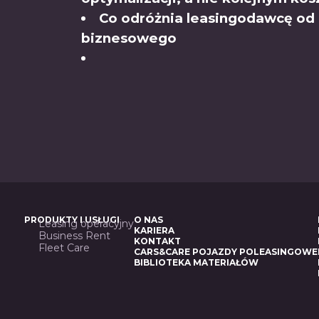
Co odróżnia leasingodawcę od
biznesowego
PRODUKTY I USŁUGI
O NAS
Leasing operacyjny
KARIERA
Business Rent
KONTAKT
Fleet Care
CARS&CARE POJAZDY POLEASINGOWE
BIBLIOTEKA MATERIAŁÓW