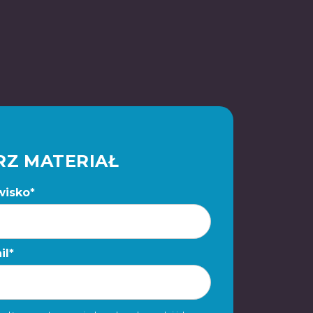
RZ MATERIAŁ
wisko*
il*