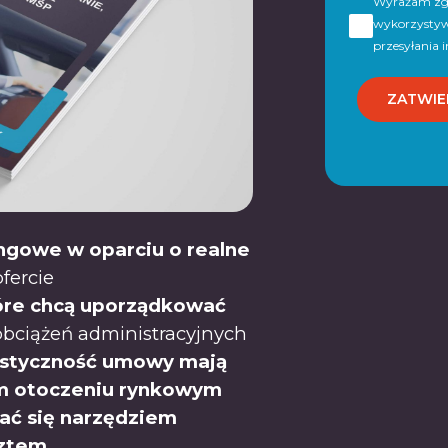
Wyrażam zgo
wykorzystyw
przesyłania 
ngowe w oparciu o realne
ofercie
óre chcą uporządkować
obciążeń administracyjnych
lastyczność umowy mają
m otoczeniu rynkowym
tać się narzędziem
sztem