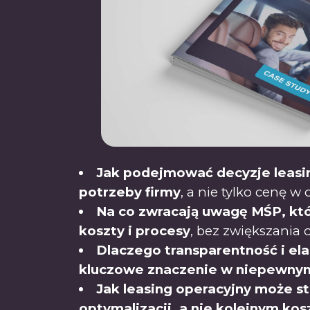
Jak podejmować decyzje leasi
potrzeby firmy
, a nie tylko cenę w 
Na co zwracają uwagę MŚP, kt
koszty i procesy
, bez zwiększania 
Dlaczego transparentność i e
kluczowe znaczenie w niepewny
Jak leasing operacyjny może s
optymalizacji, a nie kolejnym ko