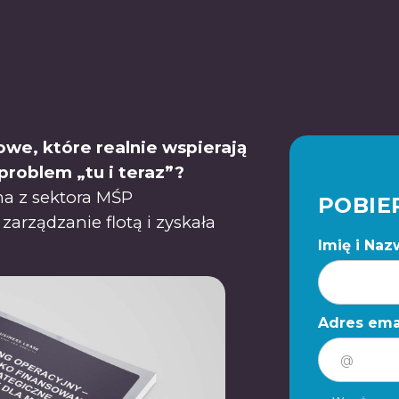
we, które realnie wspierają
 problem „tu i teraz”?
ma z sektora MŚP
POBIE
zarządzanie flotą i zyskała
Imię i Naz
Adres ema