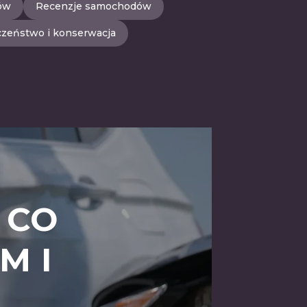
tów
Recenzje samochodów
zeństwo i konserwacja
 CO
M I