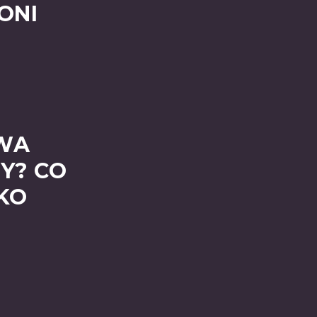
ONI
YWA
Y? CO
KO