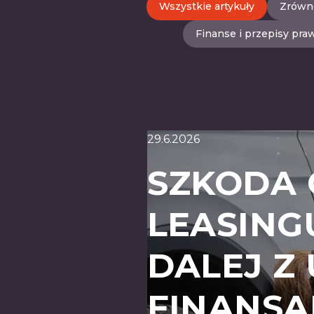
Wszystkie artykuły
Zrówn
Finanse i przepisy pra
29.6.2026
SZKODA 
LEASING
DALEJ Z
FINANSA