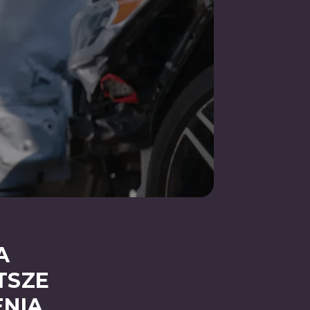
A
TSZE
ENIA