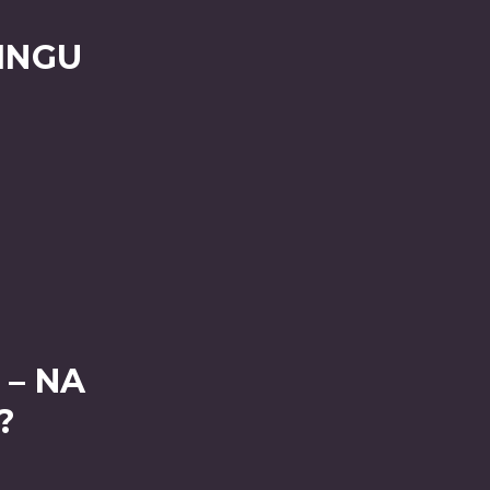
INGU
– NA
?