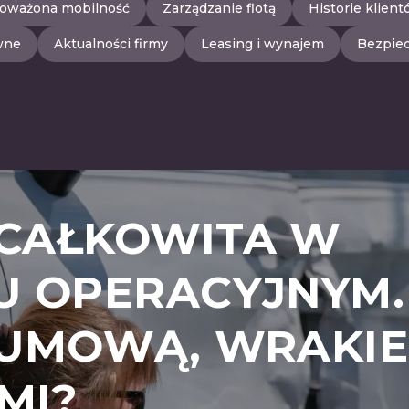
oważona mobilność
Zarządzanie flotą
Historie klien
wne
Aktualności firmy
Leasing i wynajem
Bezpiec
CAŁKOWITA W
U OPERACYJNYM.
 UMOWĄ, WRAKIE
MI?