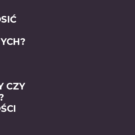
OSIĆ
YCH?
Y CZY
?
ŚCI