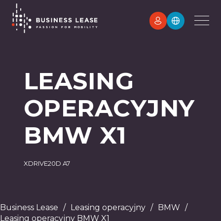
LEASING
OPERACYJNY
BMW X1
XDRIVE20D A7
Business Lease
/
Leasing operacyjny
/
BMW
/
Leasing operacyjny BMW X1