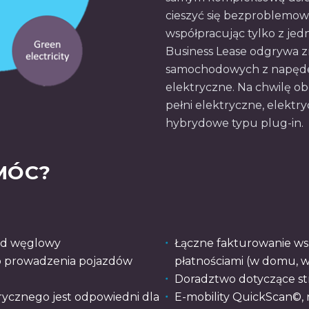
cieszyć się bezproblemow
współpracując tylko z je
Business Lease odgrywa zn
samochodowych z napęde
elektryczne. Na chwilę ob
pełni elektryczne, elekt
hybrydowe typu plug-in.
MÓC?
ad węglowy
Łączne fakturowanie ws
o prowadzenia pojazdów
płatnościami (w domu, w b
Doradztwo dotyczące str
rycznego jest odpowiedni dla
E-mobility QuickScan©, 