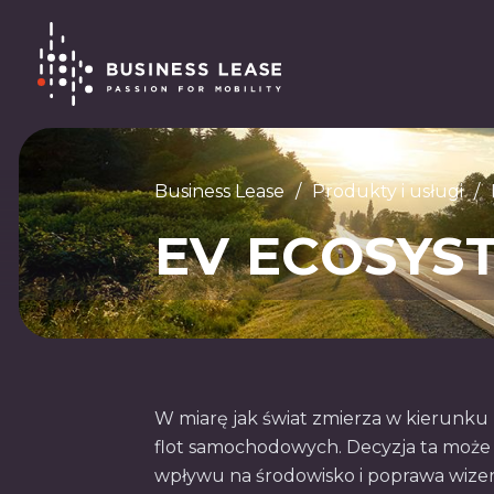
Business Lease
/
Produkty i usługi
/
EV ECOSYS
W miarę jak świat zmierza w kierunku 
flot samochodowych. Decyzja ta może p
wpływu na środowisko i poprawa wize