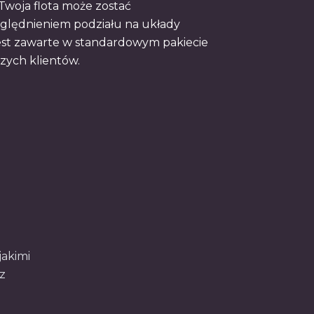
 Twoja flota może zostać
zględnieniem podziału na układy
est zawarte w standardowym pakiecie
szych klientów.
jakimi
z