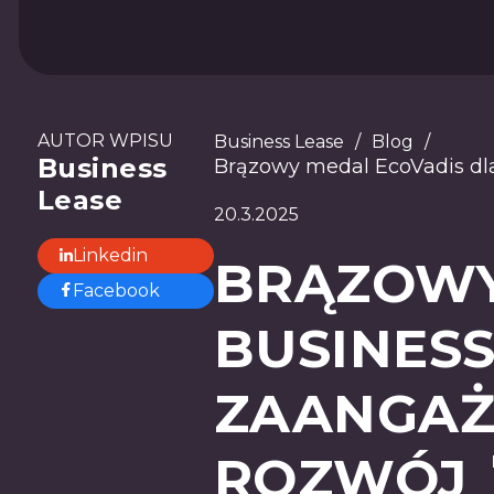
AUTOR WPISU
Business Lease
/
Blog
/
Business
Brązowy medal EcoVadis dl
Lease
20.3.2025
Linkedin
BRĄZOWY
Facebook
BUSINESS
ZAANGA
ROZWÓJ 