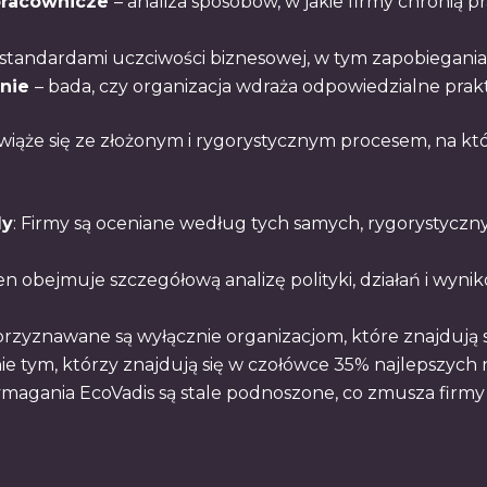
 pracownicze
– analiza sposobów, w jakie firmy chronią
standardami uczciwości biznesowej, w tym zapobiegania 
enie
– bada, czy organizacja wdraża odpowiedzialne pra
 wiąże się ze złożonym i rygorystycznym procesem, na kt
dy
: Firmy są oceniane według tych samych, rygorystyczny
ten obejmuje szczegółową analizę polityki, działań i wyni
rzyznawane są wyłącznie organizacjom, które znajdują 
e tym, którzy znajdują się w czołówce 35% najlepszych n
ymagania EcoVadis są stale podnoszone, co zmusza firmy 