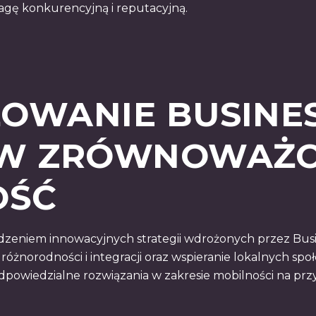
wagę konkurencyjną i reputacyjną.
OWANIE BUSINES
 W ZRÓWNOWAŻ
OŚĆ
erdzeniem innowacyjnych strategii wdrożonych przez Bus
żnorodności i integracji oraz wspieranie lokalnych spo
owiedzialne rozwiązania w zakresie mobilności na przy