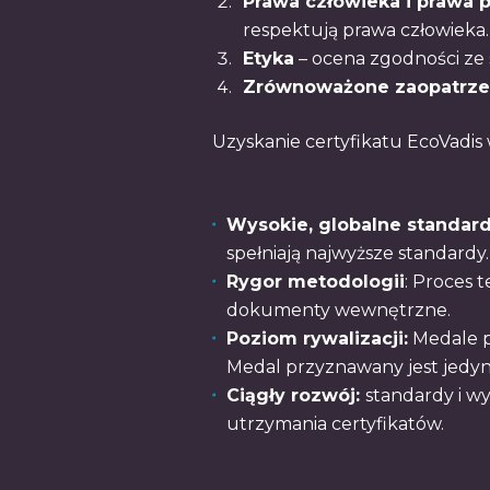
Prawa człowieka i prawa
respektują prawa człowieka.
Etyka
– ocena zgodności ze 
Zrównoważone zaopatrz
Uzyskanie certyfikatu EcoVadis
Wysokie, globalne standar
spełniają najwyższe standardy.
Rygor metodologii
: Proces 
dokumenty wewnętrzne.
Poziom rywalizacji:
Medale p
Medal przyznawany jest jedyni
Ciągły rozwój:
standardy i w
utrzymania certyfikatów.