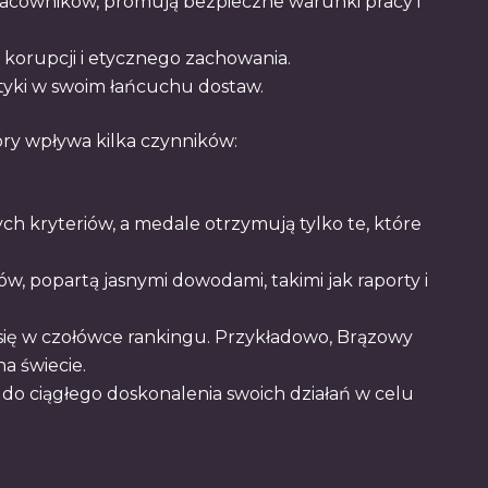
 pracowników, promują bezpieczne warunki pracy i
korupcji i etycznego zachowania.
ktyki w swoim łańcuchu dostaw.
óry wpływa kilka czynników:
ch kryteriów, a medale otrzymują tylko te, które
ków, popartą jasnymi dowodami, takimi jak raporty i
się w czołówce rankingu. Przykładowo, Brązowy
a świecie.
do ciągłego doskonalenia swoich działań w celu