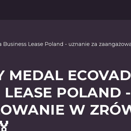
a Business Lease Poland - uznanie za zaangażow
 MEDAL ECOVAD
 LEASE POLAND -
ŻOWANIE W ZR
🏅