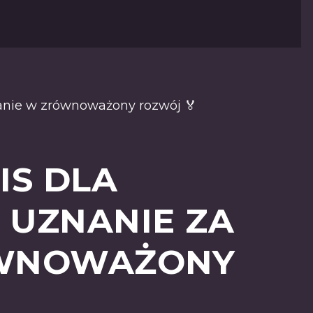
anie w zrównoważony rozwój 🏅
IS DLA
 UZNANIE ZA
ÓWNOWAŻONY