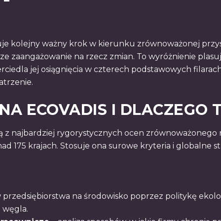
je kolejny ważny krok w kierunku zrównoważonej przys
ze zaangażowanie na rzecz zmian. To wyróżnienie plasu
ierciedla jej osiągnięcia w czterech podstawowych filarac
trzenie.
NA ECOVADIS I DLACZEGO 
ną z najbardziej rygorystycznych ocen zrównoważonego 
ad 175 krajach. Stosuje ona surowe kryteria i globalne s
 przedsiębiorstwa na środowisko poprzez politykę ekol
 węgla.