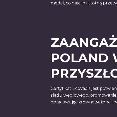
medal, co daje im istotną prze
ZAANGAŻ
POLAND
PRZYSZŁ
Certyfikat EcoVadis jest potwi
śladu węglowego, promowanie ró
opracowując zrównoważone i odp