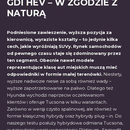
GDI HEV – W ZGODZIE Z
NATURĄ
Podniesione zawieszenie, wyższa pozycja za
kierownicą, wyraziste kształty – to jedynie kilka
cech, jakie wyróżniają SUVy. Rynek samochodów
od pewnego czasu staje się zdominowany przez
ten segment. Obecnie nawet modele
reprezentujące klasę aut miejskich muszą mieć
odpowiedniki w formie małej terenówki.
Niestety,
wyższe nadwozie niesie za sobą również wady –
wyższe zapotrzebowanie na paliwo. Dlatego też
Hyundai wychodzi naprzeciw oczekiwaniom
klientów i oferuje Tucsona w kilku wariantach.
Zarówno w wersji czysto spalinowej, ale również w
formie klasycznej hybrydy oraz hybrydy plug – in. Do
naszego testu posłuży hybrydowa odmiana Tucsona,
w najwyższej wersji wyposażenia Platinum. Sprawdź