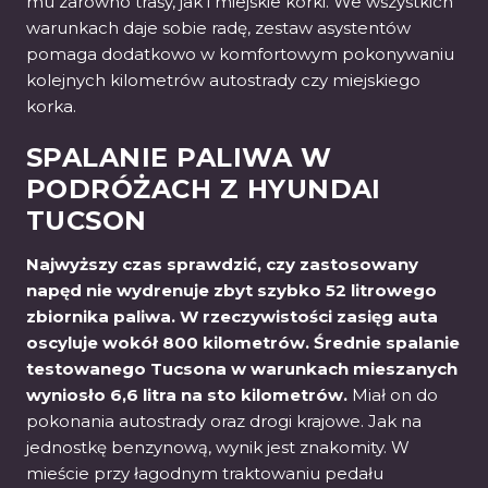
mu zarówno trasy, jak i miejskie korki. We wszystkich
warunkach daje sobie radę, zestaw asystentów
pomaga dodatkowo w komfortowym pokonywaniu
kolejnych kilometrów autostrady czy miejskiego
korka.
SPALANIE PALIWA W
PODRÓŻACH Z HYUNDAI
TUCSON
Najwyższy czas sprawdzić, czy zastosowany
napęd nie wydrenuje zbyt szybko 52 litrowego
zbiornika paliwa. W rzeczywistości zasięg auta
oscyluje wokół 800 kilometrów. Średnie spalanie
testowanego Tucsona w warunkach mieszanych
wyniosło 6,6 litra na sto kilometrów.
Miał on do
pokonania autostrady oraz drogi krajowe. Jak na
jednostkę benzynową, wynik jest znakomity. W
mieście przy łagodnym traktowaniu pedału