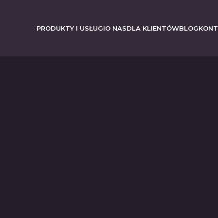
PRODUKTY I USŁUGI
O NAS
DLA KLIENTÓW
BLOG
KONT