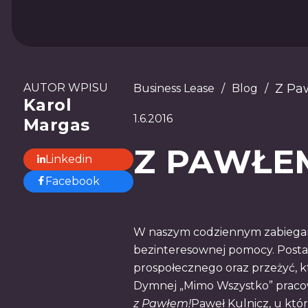
AUTOR WPISU
Z Pa
Business Lease
/
Blog
/
Karol
1.6.2016
Margas
Z PAWŁEM
Linkedin
Facebook
W naszym codziennym zabiegany
bezinteresownej pomocy. Posta
prospołecznego oraz przeżyć, 
Dymnej „Mimo Wszystko” pracow
z Pawłem!
Paweł Kulnicz, u kt