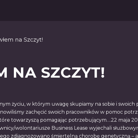
włem na Szczyt!
 NA SZCZYT!
m życiu, w którym uwagę skupiamy na sobie i swoich pr
nowiliśmy zachęcić swoich pracowników w pomoc potrz
które towarzyszą pomagając potrzebującym….22 maja 20
nicy/wolontariusze Business Lease wyjechali służbow
órego zdiagnozowano śmiertelną chorobę genetyczną –