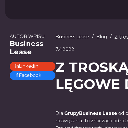
AUTOR WPISU
Z tro
Business Lease
/
Blog
/
Business
7.4.2022
Lease
Z TROSKĄ
Linkedin
Facebook
LĘGOWE 
Dla
GrupyBusiness Lease
od c
rozwiązania. To znacząco odróżn