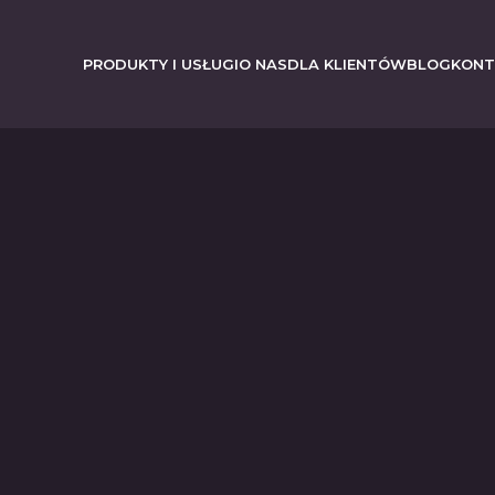
PRODUKTY I USŁUGI
O NAS
DLA KLIENTÓW
BLOG
KONT