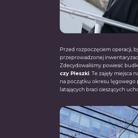
Przed rozpoczęciem operacji, byl
przeprowadzonej inwentaryzacj
Zdecydowaliśmy powiesić budki
czy Pleszki
. Te zajęły miejsca
na początku okresu lęgowego pt
latających braci cieszących uc