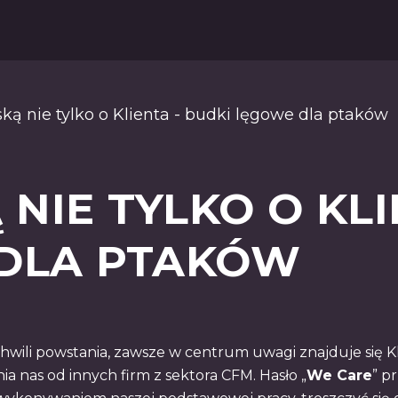
ską nie tylko o Klienta - budki lęgowe dla ptaków
 NIE TYLKO O KLI
DLA PTAKÓW
hwili powstania, zawsze w centrum uwagi znajduje się Kl
ia nas od innych firm z sektora CFM. Hasło „
We Care
” p