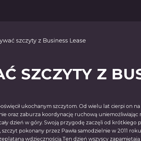
ywać szczyty z Business Lease
 SZCZYTY Z BUS
poświęcił ukochanym szczytom. Od wielu lat cierpi on na
e oraz zaburza koordynację ruchową uniemożliwiając mu r
 cały dzień w góry. Swoją przygodę zaczęli od krótkieg
, szczyt pokonany przez Pawła samodzielnie w 2011 ro
eplataną wdzięcznością.Ten dzień wszyscy zapamiętają n