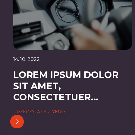
14. 10. 2022
LOREM IPSUM DOLOR
SIT AMET,
CONSECTETUER
ADIPISCING ELIT
PRZECZYTAJ ARTYKUŁ