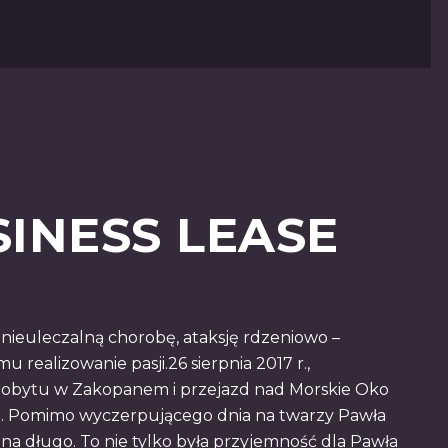
INESS LEASE
 nieuleczalną chorobę, ataksję rdzeniowo –
ealizowanie pasji.26 sierpnia 2017 r.,
o pobytu w Zakopanem i przejazd nad Morskie Oko
ku. Pomimo wyczerpującego dnia na twarzy Pawła
a długo. To nie tylko była przyjemność dla Pawła