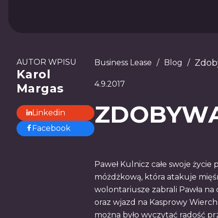
AUTOR WPISU
Zdob
Business Lease
/
Blog
/
Karol
4.9.2017
Margas
ZDOBYWAĆ
Linkedin
Facebook
Paweł Kulnicz całe swoje życie 
móżdżkową, która atakuje mięśni
wolontariusze zabrali Pawła na
oraz wjazd na Kasprowy Wierch
można było wyczytać radość prz